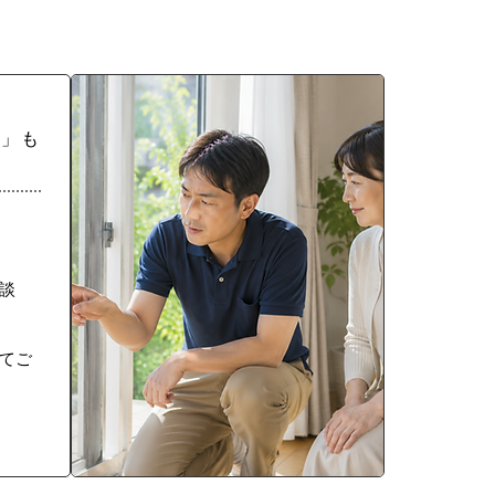
な」も
談
てご