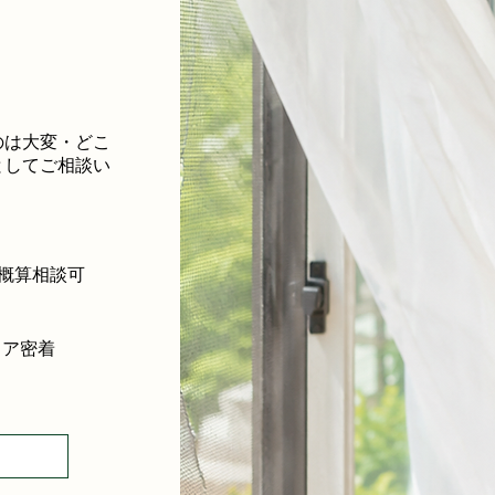
のは大変・どこ
としてご相談い
概算相談可
リア
密着