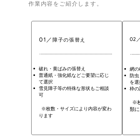
作業内容をご紹介します。
01／
02
障子の張替え
破れ・黄ばみの張替え
網の
普通紙・強化紙などご要望に応じ
防虫
て選択
を選
雪見障子等の特殊な形状もご相談
枠の
可
​
※
​
※枚数・サイズにより内容が変わ
類に
ります