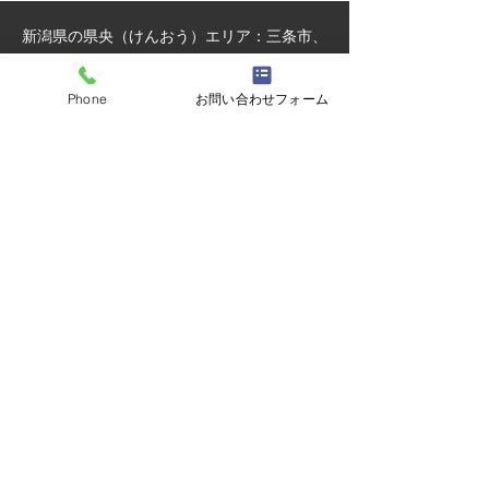
新潟県の県央（けんおう）エリア：三条市、
燕市、加茂市、南蒲原郡田上町、西蒲原郡弥
彦村にお住まいの方を主に対応させて頂いて
Phone
お問い合わせフォーム
おります。
近隣・周辺地域にお住いの方もご相談可能で
す。内容に応じて対応させてください。
県央（けんおう）エリアにお住まいの方は現
地出張費用【無料】以外のエリアにお住いの
方は別途費用が発生する場合がございます。
※事前にわかりやすくご案内させて頂きま
す。
「これくらいで頼んでいいのかな」、
その一言からで大丈夫です。