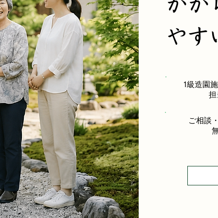
かか
やす
1級造園
担
ご相談