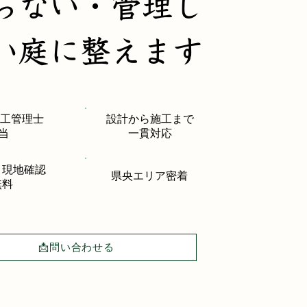
らない・管理し
い庭に整えます
施工管理士
設計から施工まで
当
一貫対応
・現地確認
県央エリア
密着
無料
📩問い合わせる