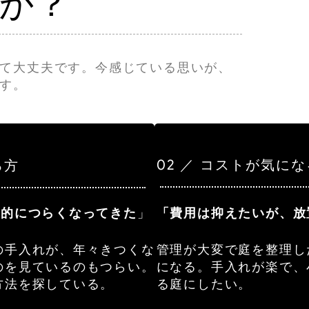
か？
て大丈夫です。今感じている思いが、
す。
02 ／ コストが気に
る方
力的につらくなってきた
」
「費用は抑えたいが、放
の手入れが、年々きつくな
管理が大変で庭を整理し
のを見ているのもつらい。
になる。手入れが楽で、
方法を探している。
る庭にしたい。