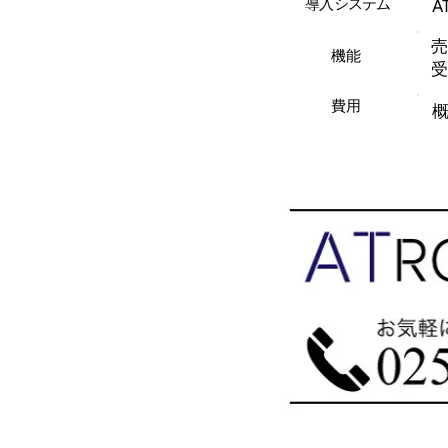
導入システム
A
売
機能
受
費用
概